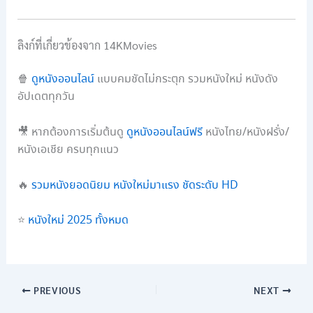
ลิงก์ที่เกี่ยวข้องจาก 14KMovies
🍿
ดูหนังออนไลน์
แบบคมชัดไม่กระตุก รวมหนังใหม่ หนังดัง
อัปเดตทุกวัน
🎥 หากต้องการเริ่มต้นดู
ดูหนังออนไลน์ฟรี
หนังไทย/หนังฝรั่ง/
หนังเอเชีย ครบทุกแนว
🔥
รวมหนังยอดนิยม หนังใหม่มาแรง ชัดระดับ HD
⭐
หนังใหม่ 2025 ทั้งหมด
PREVIOUS
NEXT