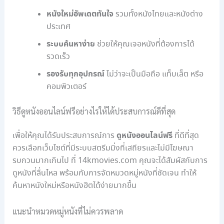
หนังใหม่อัพเดตทันใจ
รวมทั้งหนังไทยและหนังต่าง
ประเทศ
ระบบค้นหาง่าย
ช่วยให้คุณเจอหนังที่ต้องการได้
รวดเร็ว
รองรับทุกอุปกรณ์
ไม่ว่าจะเป็นมือถือ แท็บเล็ต หรือ
คอมพิวเตอร์
วิธีดูหนังออนไลน์ฟรีอย่างไรให้ได้ประสบการณ์ดีที่สุด
ดูหนังออนไลน์ฟรี
เพื่อให้คุณได้รับประสบการณ์การ
ที่ดีที่สุด
ควรเลือกเว็บไซต์ที่มีระบบสตรีมมิ่งที่เสถียรและไม่มีโฆษณา
รบกวนมากเกินไป ที่ 14kmovies.com คุณจะได้สัมผัสกับการ
ดูหนังที่ลื่นไหล พร้อมกับการจัดหมวดหมู่หนังที่ชัดเจน ทำให้
ค้นหาหนังใหม่หรือหนังฮิตได้ง่ายมากขึ้น
แนะนำหมวดหมู่หนังที่ไม่ควรพลาด