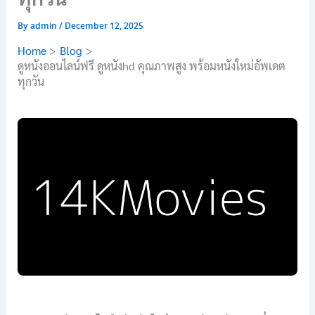
By
admin
/
December 12, 2025
Home
Blog
ดูหนังออนไลน์ฟรี ดูหนังhd คุณภาพสูง พร้อมหนังใหม่อัพเดต
ทุกวัน