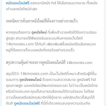
หนังออนไลน์ฟรี
ของเรามีหนัง hd ให้เลือกชมมากมาย ทั้งหนัง
เก่าและหนังใหม่ล่าสุด
เทคนิคการค้นหาหนังใหม่ที่ต้องการอย่างรวดเร็ว
ดูหนังใหม่
หากคุณต้องการ
ที่เพิ่งเข้าฉายหรือได้รับความนิยม
สูงสุด สามารถใช้ฟิลเตอร์และระบบค้นหาของเว็บไซต์
14kmovies.com ได้ทันที เพียงพิมพ์ชื่อหนังหรือเลือกหมวด
หมู่ที่ต้องการก็จะเจอหนังที่ตรงใจอย่างรวดเร็ว
สรุปความคุ้มค่าของการดูหนังออนไลน์ที่ 14kmovies.com
สรุปได้ว่า 14kmovies.com เป็นเว็บไซต์ที่เหมาะสำหรับผู้ที่ชื่น
ดูหนังออนไลน์
ชอบการ
ด้วยความสะดวกสบาย ดูหนังฟรี hd
คุณภาพสูง และหนังใหม่อัพเดตตลอดเวลา ไม่ว่าจะเป็นหนังไทย
หรือต่างประเทศ คุณก็สามารถเลือกชมได้ตามใจชอบ ไม่ต้อง
ดาวน์โหลดหรือสมัครสมาชิกให้ยุ่งยาก แค่คลิกเดียวก็สนุกได้
ทันที
ดูหนังออนไลน์ฟรี
ที่นี่ที่เดียวครบจบทุกความบันเทิง