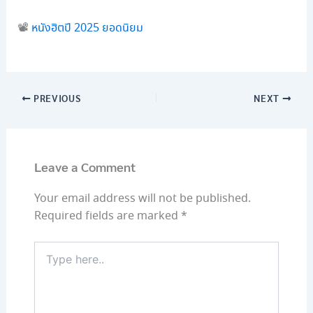
📽️
หนังฮิตปี 2025 ยอดนิยม
PREVIOUS
NEXT
Leave a Comment
Your email address will not be published.
Required fields are marked
*
Type
here..