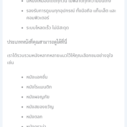
มีหนังใหม่อัปเดตทุกวัน ไม่พลาดทุกความบันเทิง
รองรับการดูบนทุกอุปกรณ์ ทั้งมือถือ แท็บเล็ต และ
คอมพิวเตอร์
ระบบโหลดเร็ว ไม่มีสะดุด
ประเภทหนังที่คุณสามารถดูได้ที่นี่
เราได้รวบรวมหนังหลากหลายแนวไว้ให้คุณเลือกชมอย่างจุใจ
เช่น
หนังแอคชั่น
หนังโรแมนติก
หนังผจญภัย
หนังสยองขวัญ
หนังตลก
หนังดราม่า