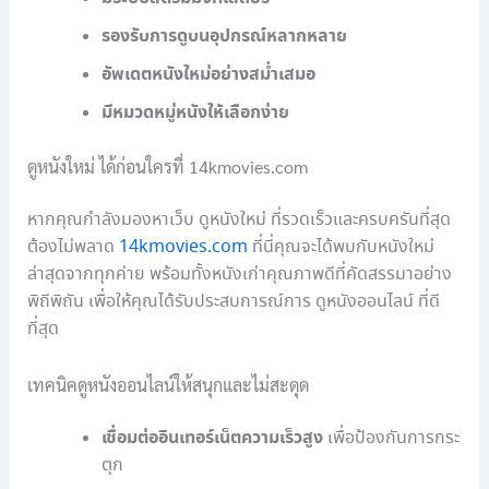
รองรับการดูบนอุปกรณ์หลากหลาย
อัพเดตหนังใหม่อย่างสม่ำเสมอ
มีหมวดหมู่หนังให้เลือกง่าย
ดูหนังใหม่ ได้ก่อนใครที่ 14kmovies.com
หากคุณกำลังมองหาเว็บ ดูหนังใหม่ ที่รวดเร็วและครบครันที่สุด
ต้องไม่พลาด
14kmovies.com
ที่นี่คุณจะได้พบกับหนังใหม่
ล่าสุดจากทุกค่าย พร้อมทั้งหนังเก่าคุณภาพดีที่คัดสรรมาอย่าง
พิถีพิถัน เพื่อให้คุณได้รับประสบการณ์การ ดูหนังออนไลน์ ที่ดี
ที่สุด
เทคนิคดูหนังออนไลน์ให้สนุกและไม่สะดุด
เชื่อมต่ออินเทอร์เน็ตความเร็วสูง
เพื่อป้องกันการกระ
ตุก