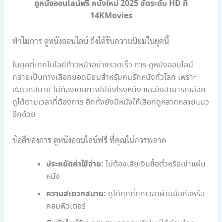
ดูหนังออนไลน์ฟรี หนังใหม่ 2025 ชัดระดับ HD ที่
14KMovies
ทำไมการ ดูหนังออนไลน์ ถึงได้รับความนิยมในยุคนี้
ในยุคที่เทคโนโลยีก้าวหน้าอย่างรวดเร็ว การ ดูหนังออนไลน์
กลายเป็นทางเลือกยอดนิยมสำหรับคนรักหนังทั่วโลก เพราะ
สะดวกสบาย ไม่ต้องเดินทางไปยังโรงหนัง และยังสามารถเลือก
ดูได้ตามเวลาที่ต้องการ อีกทั้งยังมีหนังให้เลือกดูหลากหลายแนว
อีกด้วย
ข้อดีของการ ดูหนังออนไลน์ฟรี ที่คุณไม่ควรพลาด
ประหยัดค่าใช้จ่าย:
ไม่ต้องเสียเงินซื้อตั๋วหรือเช่าแผ่น
หนัง
ความสะดวกสบาย:
ดูได้ทุกที่ทุกเวลาผ่านมือถือหรือ
คอมพิวเตอร์