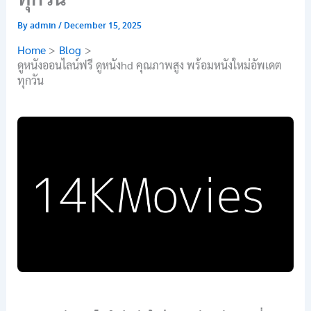
By
admin
/
December 15, 2025
Home
Blog
ดูหนังออนไลน์ฟรี ดูหนังhd คุณภาพสูง พร้อมหนังใหม่อัพเดต
ทุกวัน