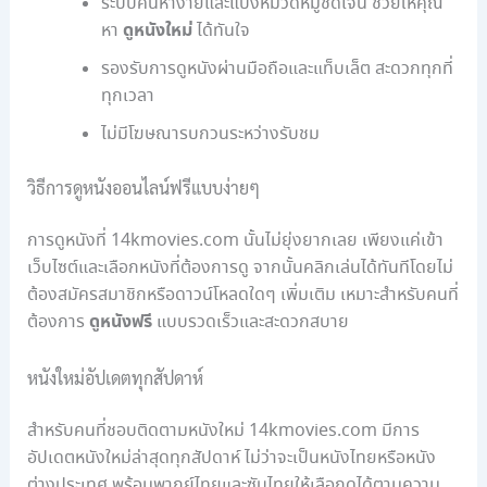
ระบบค้นหาง่ายและแบ่งหมวดหมู่ชัดเจน ช่วยให้คุณ
ดูหนังใหม่
หา
ได้ทันใจ
รองรับการดูหนังผ่านมือถือและแท็บเล็ต สะดวกทุกที่
ทุกเวลา
ไม่มีโฆษณารบกวนระหว่างรับชม
วิธีการดูหนังออนไลน์ฟรีแบบง่ายๆ
การดูหนังที่ 14kmovies.com นั้นไม่ยุ่งยากเลย เพียงแค่เข้า
เว็บไซต์และเลือกหนังที่ต้องการดู จากนั้นคลิกเล่นได้ทันทีโดยไม่
ต้องสมัครสมาชิกหรือดาวน์โหลดใดๆ เพิ่มเติม เหมาะสำหรับคนที่
ดูหนังฟรี
ต้องการ
แบบรวดเร็วและสะดวกสบาย
หนังใหม่อัปเดตทุกสัปดาห์
สำหรับคนที่ชอบติดตามหนังใหม่ 14kmovies.com มีการ
อัปเดตหนังใหม่ล่าสุดทุกสัปดาห์ ไม่ว่าจะเป็นหนังไทยหรือหนัง
ต่างประเทศ พร้อมพากย์ไทยและซับไทยให้เลือกดูได้ตามความ