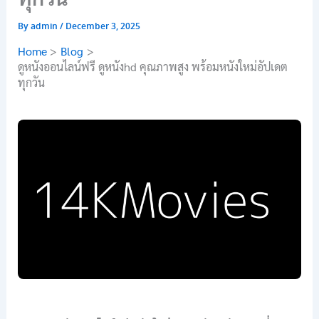
By
admin
/
December 3, 2025
Home
Blog
ดูหนังออนไลน์ฟรี ดูหนังhd คุณภาพสูง พร้อมหนังใหม่อัปเดต
ทุกวัน