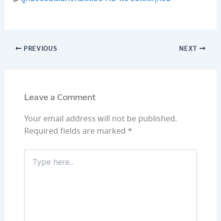
PREVIOUS
NEXT
Leave a Comment
Your email address will not be published.
Required fields are marked
*
Type
here..