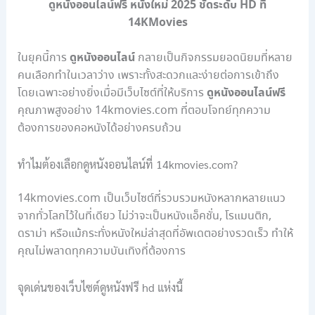
ดูหนังออนไลน์ฟรี หนังใหม่ 2025 ชัดระดับ HD ที่
14KMovies
ดูหนังออนไลน์
ในยุคนี้การ
กลายเป็นกิจกรรมยอดนิยมที่หลาย
คนเลือกทำในเวลาว่าง เพราะทั้งสะดวกและง่ายต่อการเข้าถึง
ดูหนังออนไลน์ฟรี
โดยเฉพาะอย่างยิ่งเมื่อมีเว็บไซต์ที่ให้บริการ
คุณภาพสูงอย่าง 14kmovies.com ที่ตอบโจทย์ทุกความ
ต้องการของคอหนังได้อย่างครบถ้วน
ทำไมต้องเลือกดูหนังออนไลน์ที่ 14kmovies.com?
14kmovies.com เป็นเว็บไซต์ที่รวบรวมหนังหลากหลายแนว
จากทั่วโลกไว้ในที่เดียว ไม่ว่าจะเป็นหนังแอ็คชั่น, โรแมนติก,
ดราม่า หรือแม้กระทั่งหนังใหม่ล่าสุดที่อัพเดตอย่างรวดเร็ว ทำให้
คุณไม่พลาดทุกความบันเทิงที่ต้องการ
จุดเด่นของเว็บไซต์ดูหนังฟรี hd แห่งนี้