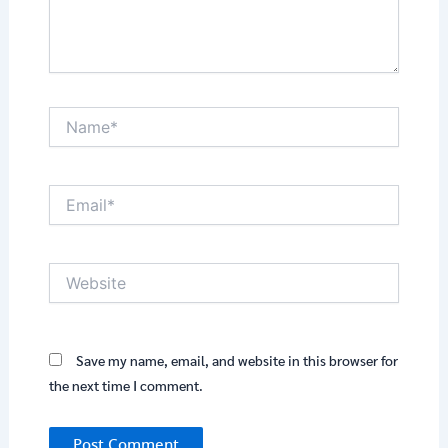
Name*
Email*
Website
Save my name, email, and website in this browser for
the next time I comment.