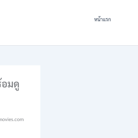
หน้าแรก
้อมดู
4kmovies.com