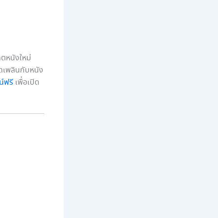
ตหนังใหม่
ดเพลินกับหนัง
์ฟรี
เพื่อเปิด