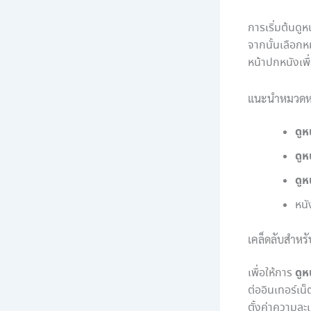
การเริ่มต้นดู
จากนั้นเลือกหม
หน้าปกหนังเพื
แนะนำหมวดหม
ดูห
ดูห
ดูห
หนั
เคล็ดลับสำหรั
ดูห
เพื่อให้การ
ต่ออินเทอร์เน
ตั้งค่าความล