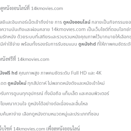
กดูหนังออนไลน์ที่ 14kmovies.com
ดูหนังออนไลน์
โลยีและอินเทอร์เน็ตเข้าถึงง่าย การ
กลายเป็นกิจกรรมยอ
่อความบันเทิงและผ่อนคลาย 14kmovies.com เป็นเว็บไซต์ที่ตอบโจทย์
รักหนัง ด้วยระบบที่เสถียรและรวบรวมหนังคุณภาพไว้มากมายให้เลื
ดูหนังhd
่มีค่าใช้จ่าย พร้อมทั้งรองรับการรับชมแบบ
ที่ให้ภาพคมชัดระดั
หนังฟรีที่ 14kmovies.com
นังฟรี hd
คุณภาพสูง ภาพคมชัดระดับ Full HD และ 4K
ดูหนังใหม่
พเดต
ทุกสัปดาห์ ไม่พลาดหนังดังและหนังเข้าใหม่
รับการดูบนทุกอุปกรณ์ ทั้งมือถือ แท็บเล็ต และคอมพิวเตอร์
มีโฆษณากวนใจ ดูหนังได้อย่างต่อเนื่องและลื่นไหล
บค้นหาง่าย เลือกดูหนังตามหมวดหมู่และประเภทที่ชอบ
เว็บไซต์ 14kmovies.com เพื่อดูหนังออนไลน์