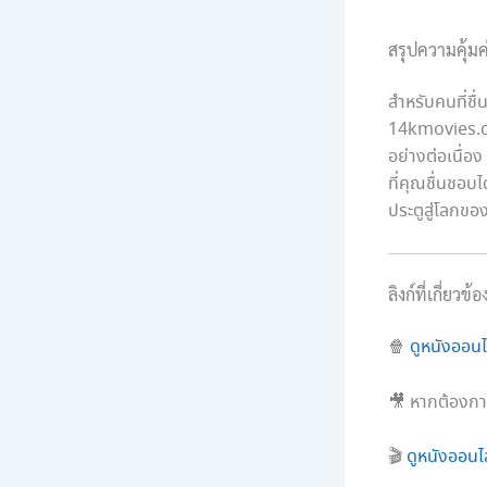
สรุปความคุ้ม
สำหรับคนที่ช
14kmovies.co
อย่างต่อเนื่
ที่คุณชื่นชอบไ
ประตูสู่โลกของ
ลิงก์ที่เกี่ยว
🍿
ดูหนังออนไ
🎥 หากต้องการ
🎬
ดูหนังออนไ