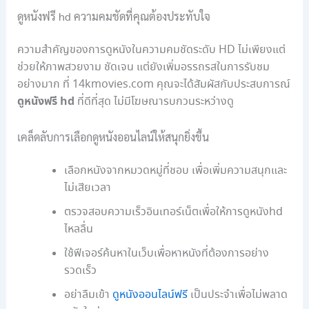
ดูหนังฟรี hd ความคมชัดที่คุณต้องประทับใจ
ความสำคัญของการดูหนังในความคมชัดระดับ HD ไม่เพียงแต่
ช่วยให้ภาพสวยงาม ชัดเจน แต่ยังเพิ่มอรรถรสในการรับชม
อย่างมาก ที่ 14kmovies.com คุณจะได้สัมผัสกับประสบการณ์
ดูหนังฟรี hd
ที่ดีที่สุด ไม่มีโฆษณารบกวนระหว่างดู
เคล็ดลับการเลือกดูหนังออนไลน์ให้สนุกยิ่งขึ้น
เลือกหนังจากหมวดหมู่ที่ชอบ เพื่อเพิ่มความสนุกและ
ไม่เสียเวลา
ตรวจสอบความเร็วอินเทอร์เน็ตเพื่อให้การดูหนังhd
ไหลลื่น
ใช้ฟีเจอร์ค้นหาในเว็บเพื่อหาหนังที่ต้องการอย่าง
รวดเร็ว
อย่าลืมเข้า
ดูหนังออนไลน์ฟรี
เป็นประจำเพื่อไม่พลาด