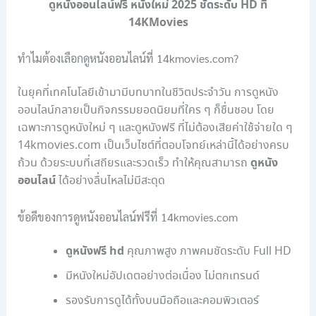
ดูหนังออนไลน์ฟรี หนังใหม่ 2025 ชัดระดับ HD ที่
14KMovies
ทำไมต้องเลือกดูหนังออนไลน์ที่ 14kmovies.com?
ในยุคที่เทคโนโลยีเข้ามามีบทบาทในชีวิตประจำวัน การดูหนัง
ออนไลน์กลายเป็นกิจกรรมยอดนิยมที่ใคร ๆ ก็ชื่นชอบ โดย
เฉพาะการดูหนังใหม่ ๆ และดูหนังฟรี ที่ไม่ต้องเสียค่าใช้จ่ายใด ๆ
14kmovies.com เป็นเว็บไซต์ที่ตอบโจทย์เหล่านี้ได้อย่างครบ
ดูหนัง
ถ้วน ด้วยระบบที่เสถียรและรวดเร็ว ทำให้คุณสามารถ
ออนไลน์
ได้อย่างลื่นไหลไม่มีสะดุด
ข้อดีของการดูหนังออนไลน์ฟรีที่ 14kmovies.com
ดูหนังฟรี hd
คุณภาพสูง ภาพคมชัดระดับ Full HD
มีหนังใหม่อัปเดตอย่างต่อเนื่อง ไม่ตกเทรนด์
รองรับการดูได้ทั้งบนมือถือและคอมพิวเตอร์