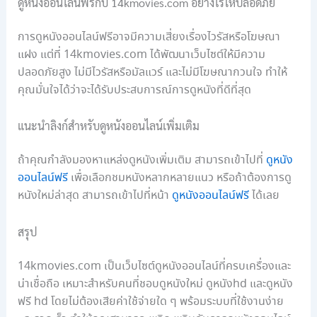
ดูหนังออนไลน์ฟรีกับ 14kmovies.com อย่างไรให้ปลอดภัย
การดูหนังออนไลน์ฟรีอาจมีความเสี่ยงเรื่องไวรัสหรือโฆษณา
แฝง แต่ที่ 14kmovies.com ได้พัฒนาเว็บไซต์ให้มีความ
ปลอดภัยสูง ไม่มีไวรัสหรือมัลแวร์ และไม่มีโฆษณากวนใจ ทำให้
คุณมั่นใจได้ว่าจะได้รับประสบการณ์การดูหนังที่ดีที่สุด
แนะนำลิงก์สำหรับดูหนังออนไลน์เพิ่มเติม
ถ้าคุณกำลังมองหาแหล่งดูหนังเพิ่มเติม สามารถเข้าไปที่
ดูหนัง
ออนไลน์ฟรี
เพื่อเลือกชมหนังหลากหลายแนว หรือถ้าต้องการดู
หนังใหม่ล่าสุด สามารถเข้าไปที่หน้า
ดูหนังออนไลน์ฟรี
ได้เลย
สรุป
14kmovies.com เป็นเว็บไซต์ดูหนังออนไลน์ที่ครบเครื่องและ
น่าเชื่อถือ เหมาะสำหรับคนที่ชอบดูหนังใหม่ ดูหนังhd และดูหนัง
ฟรี hd โดยไม่ต้องเสียค่าใช้จ่ายใด ๆ พร้อมระบบที่ใช้งานง่าย