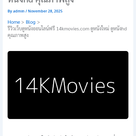
By
admin
/
November 28, 2025
Home
Blog
รีวิวเว็บดูหนังออนไลน์ฟรี 14kmovies.com ดูหนังใหม่ ดูหนังhd
คุณภาพสูง