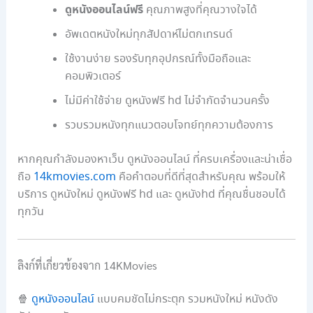
ดูหนังออนไลน์ฟรี
คุณภาพสูงที่คุณวางใจได้
อัพเดตหนังใหม่ทุกสัปดาห์ไม่ตกเทรนด์
ใช้งานง่าย รองรับทุกอุปกรณ์ทั้งมือถือและ
คอมพิวเตอร์
ไม่มีค่าใช้จ่าย ดูหนังฟรี hd ไม่จำกัดจำนวนครั้ง
รวบรวมหนังทุกแนวตอบโจทย์ทุกความต้องการ
หากคุณกำลังมองหาเว็บ ดูหนังออนไลน์ ที่ครบเครื่องและน่าเชื่อ
ถือ
14kmovies.com
คือคำตอบที่ดีที่สุดสำหรับคุณ พร้อมให้
บริการ ดูหนังใหม่ ดูหนังฟรี hd และ ดูหนังhd ที่คุณชื่นชอบได้
ทุกวัน
ลิงก์ที่เกี่ยวข้องจาก 14KMovies
🍿
ดูหนังออนไลน์
แบบคมชัดไม่กระตุก รวมหนังใหม่ หนังดัง