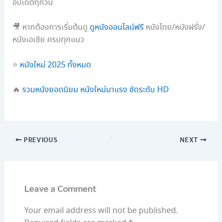
อัปเดตทุกวัน
🎥 หากต้องการเริ่มต้นดู
ดูหนังออนไลน์ฟรี
หนังไทย/หนังฝรั่ง/
หนังเอเชีย ครบทุกแนว
⭐
หนังใหม่ 2025 ทั้งหมด
🔥
รวมหนังยอดนิยม หนังใหม่มาแรง ชัดระดับ HD
PREVIOUS
NEXT
Leave a Comment
Your email address will not be published.