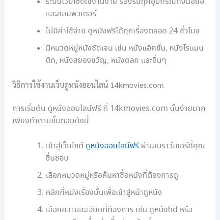
ระบบเว็บไซต์ใช้งานง่าย รองรับทุกอุปกรณ์ทั้งมือถือ
และคอมพิวเตอร์
ไม่มีค่าใช้จ่าย ดูหนังฟรีได้ทุกเรื่องตลอด 24 ชั่วโมง
มีหมวดหมู่หนังชัดเจน เช่น หนังแอ็คชั่น, หนังโรแมน
ติก, หนังสยองขวัญ, หนังตลก และอื่นๆ
วิธีการใช้งานเว็บดูหนังออนไลน์ 14kmovies.com
การเริ่มต้น ดูหนังออนไลน์ฟรี ที่ 14kmovies.com นั้นง่ายมาก
เพียงทำตามขั้นตอนดังนี้
เข้าสู่เว็บไซต์
ดูหนังออนไลน์ฟรี
ผ่านเบราว์เซอร์ที่คุณ
ชื่นชอบ
เลือกหมวดหมู่หรือค้นหาชื่อหนังที่ต้องการดู
คลิกที่หนังเรื่องนั้นเพื่อเข้าสู่หน้าดูหนัง
เลือกความละเอียดที่ต้องการ เช่น ดูหนังhd หรือ