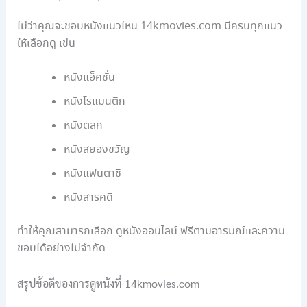
ไม่ว่าคุณจะชอบหนังแนวไหน 14kmovies.com มีครบทุกแนว
ให้เลือกดู เช่น
หนังแอ็คชั่น
หนังโรแมนติก
หนังตลก
หนังสยองขวัญ
หนังแฟนตาซี
หนังสารคดี
ทำให้คุณสามารถเลือก ดูหนังออนไลน์ ฟรีตามอารมณ์และความ
ชอบได้อย่างไม่จำกัด
สรุปข้อดีของการดูหนังที่ 14kmovies.com