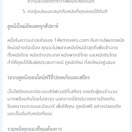
ความละเอียดต่ำกว่าเพื่อประหยัดเน็ต
กดปุ่มเล่นและสนุกกับหนังที่คุณชอบได้ทันที
ดูหนังใหม่อัพเดตทุกสัปดาห์
หนึ่งในความน่าสนใจของ 14kmovies.com คือการอัพเดตหนัง
ใหม่อย่างต่อเนื่อง คุณจะไม่พลาดหนังใหม่ล่าสุดที่เพิ่งเข้าฉาย
ทั้งหนังไทย หนังต่างประเทศ หนังพากย์ไทย และหนังซับไทย
ทำให้คุณได้สัมผัสประสบการณ์ ดูหนังใหม่ ที่สดใหม่อยู่เสมอ
ระบบดูหนังออนไลน์ฟรีที่ปลอดภัยและเสถียร
เว็บไซต์ของเรามีระบบเซิร์ฟเวอร์ที่เสถียร รองรับผู้ชมจำนวน
มากพร้อมกันโดยไม่สะดุด นอกจากนี้ยังมีมาตรการป้องกัน
โฆษณารบกวนและมัลแวร์ เพื่อให้คุณ ดูหนังฟรี อย่างปลอดภัย
และเต็มอิ่มกับหนังที่ชอบ
รวมหนังทุกแนวที่คุณต้องการ