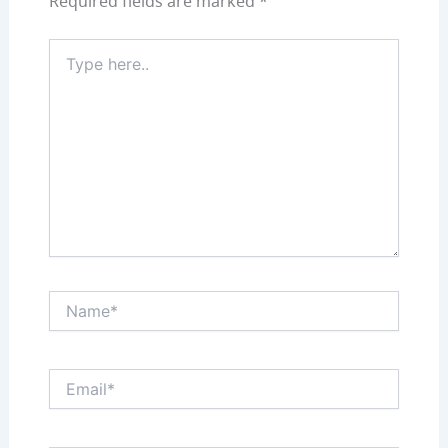
Required fields are marked
*
Type
here..
Name*
Email*